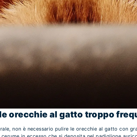
 le orecchie al gatto troppo fr
erale, non è necessario pulire le orecchie al gatto con 
il cerume in eccesso che si deposita nel padiglione auricol