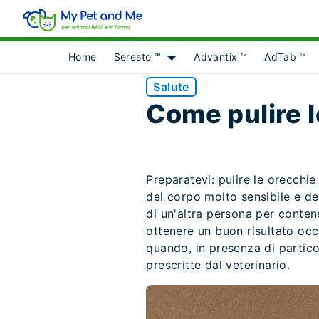
Home
Seresto ™
Advantix ™
AdTab ™
Show submenu for [object Obje
Salute
Come pulire l
Preparatevi: pulire le orecchie
del corpo molto sensibile e de
di un'altra persona per contene
ottenere un buon risultato oc
quando, in presenza di partico
prescritte dal veterinario.