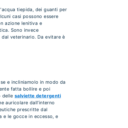
'acqua tiepida, dei guanti per
alcuni casi possono essere
on azione lenitiva e
itica. Sono invece
i dal veterinario. Da evitare è
ase e incliniamolo in modo da
te fatta bollire e poi
o delle
salviette detergenti
e auricolare dall’interno
eutiche prescritte dal
a e le gocce in eccesso, e