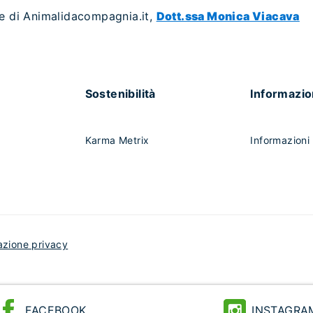
ne di Animalidacompagnia.it,
Dott.ssa Monica Viacava
Sostenibilità
Informazio
Karma Metrix
Informazioni 
azione privacy
FACEBOOK
INSTAGRA