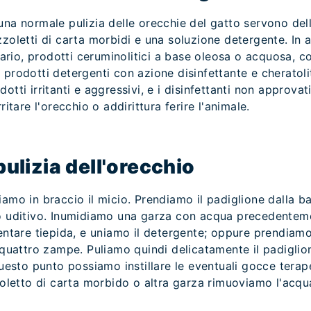
una normale pulizia delle orecchie del gatto servono dell
zzoletti di carta morbidi e una soluzione detergente. In 
inario, prodotti ceruminolitici a base oleosa o acquosa, c
 prodotti detergenti con azione disinfettante e cheratol
otti irritanti e aggressivi, e i disinfettanti non approvat
ritare l'orecchio o addirittura ferire l'animale.
pulizia dell'orecchio
iamo in braccio il micio. Prendiamo il padiglione dalla b
to uditivo. Inumidiamo una garza con acqua precedentemen
ventare tiepida, e uniamo il detergente; oppure prendiam
 quattro zampe. Puliamo quindi delicatamente il padiglion
questo punto possiamo instillare le eventuali gocce terap
zzoletto di carta morbido o altra garza rimuoviamo l'acqu