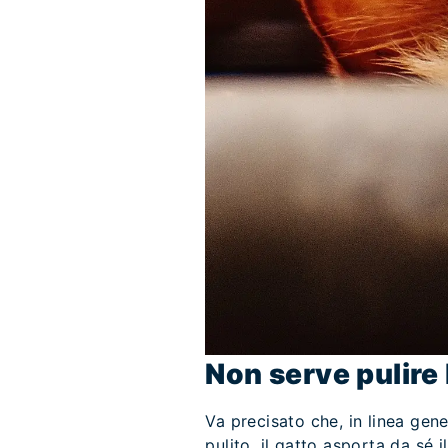
Non serve pulire
Va precisato che, in linea gen
pulito, il gatto asporta da sé 