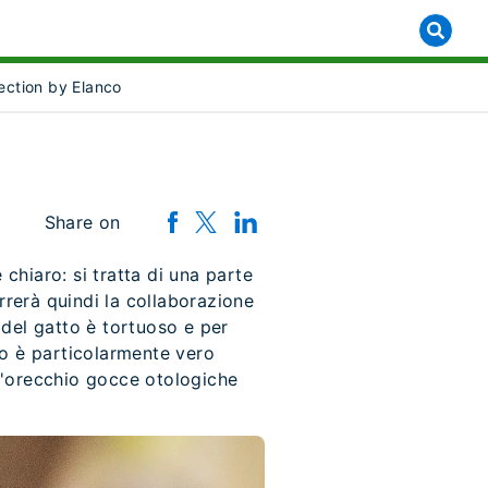
lection by Elanco
]
 for [object Object]
Share on
chiaro: si tratta di una parte
rrerà quindi la collaborazione
o del gatto è tortuoso e per
to è particolarmente vero
ll'orecchio gocce otologiche