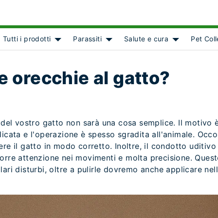
Tutti i prodotti
Parassiti
Salute e cura
Pet Col
ct]
Show submenu for [object Object]
Show submenu for [object Object
Show submenu
e orecchie al gatto?
 del vostro gatto non sarà una cosa semplice. Il motivo è 
licata e l'operazione è spesso sgradita all'animale. Occo
re il gatto in modo corretto. Inoltre, il condotto uditiv
corre attenzione nei movimenti e molta precisione. Ques
lari disturbi, oltre a pulirle dovremo anche applicare ne