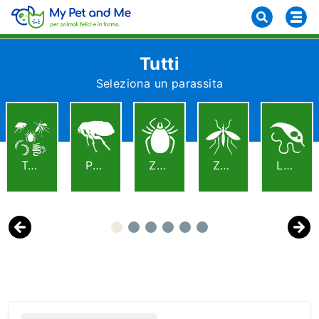
Tutti
Seleziona un parassita
Tutti
Pulci
Zecche
Zanzare E Pappataci
Leishmaniosi
Previous
Next