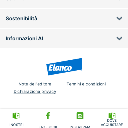
Sostenibilità
Informazioni AI
Note dell'editore
Termini e condizioni
Dichiarazione privacy
Italy
DOVE
EM-IT-24-0256
I NOSTRI
ACQUISTARE
FACEBOOK
INSTAGRAM
© 2024 Elanco or its affiliates