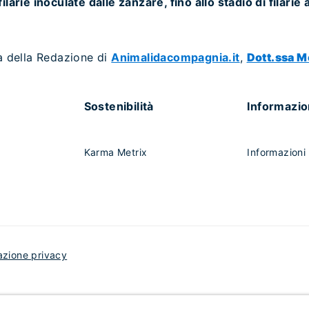
ilarie inoculate dalle zanzare, fino allo stadio di filarie 
a della Redazione di
Animalidacompagnia.it
,
Dott.ssa M
Sostenibilità
Informazio
Karma Metrix
Informazioni 
azione privacy