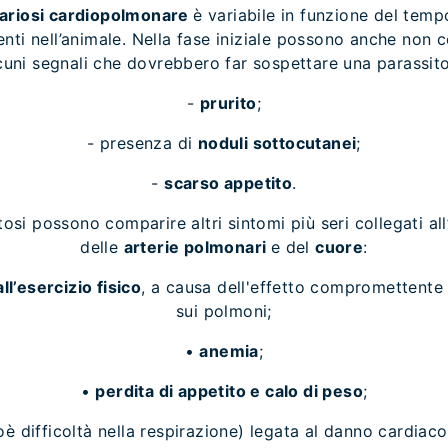
ilariosi cardiopolmonare
è variabile in funzione del temp
enti nell’animale. Nella fase iniziale possono anche non
cuni segnali che dovrebbero far sospettare una parassit
-
prurito
;
- presenza di
noduli sottocutanei
;
-
scarso appetito
.
osi possono comparire altri sintomi più seri collegati all
delle
arterie polmonari
e del
cuore
:
ll’esercizio fisico
, a causa dell'effetto compromettente 
sui polmoni;
•
anemia
;
•
perdita di appetito e calo di peso
;
oè difficoltà nella respirazione) legata al danno cardiac