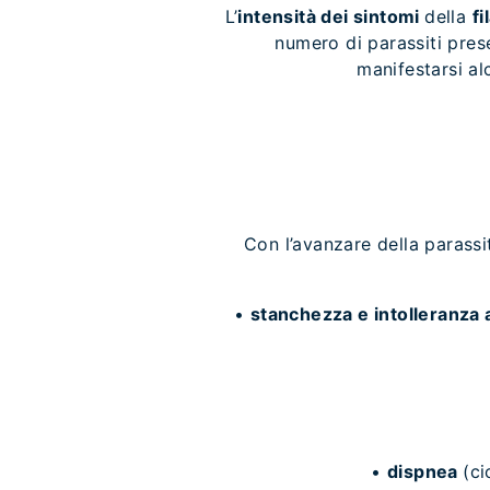
L’
intensità dei sintomi
della
f
numero di parassiti pres
manifestarsi al
Con l’avanzare della parassit
•
stanchezza e intolleranza a
•
dispnea
(ci