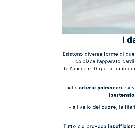
I d
Esistono diverse forme di ques
colpisce l’apparato cardi
dell'animale. Dopo la puntura d
- nelle
arterie polmonari
caus
ipertensi
- a livello del
cuore
, la fil
Tutto ciò provoca
insufficie