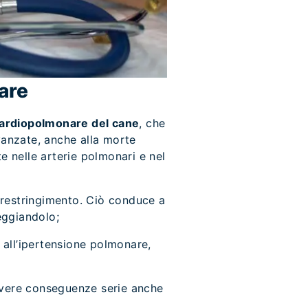
nare
 cardiopolmonare del cane
, che
avanzate, anche alla morte
te nelle arterie polmonari e nel
 restringimento. Ciò conduce a
eggiandolo;
e all’ipertensione polmonare,
ò avere conseguenze serie anche