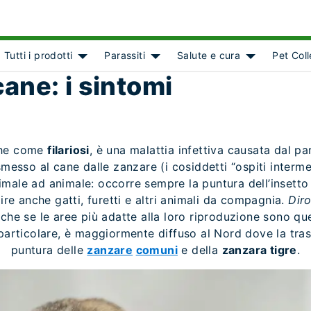
Tutti i prodotti
Parassiti
Salute e cura
Pet Col
ct]
Show submenu for [object Object]
Show submenu for [object Object
Show submenu
 cane: i sintomi
che come
filariosi
, è una malattia infettiva causata dal pa
messo al cane dalle zanzare (i cosiddetti “ospiti intermedi”
male ad animale: occorre sempre la puntura dell’insetto c
ire anche gatti, furetti e altri animali da compagnia.
Diro
he se le aree più adatte alla loro riproduzione sono qu
in particolare, è maggiormente diffuso al Nord dove la tra
puntura delle
zanzare
comuni
e della
zanzara tigre
.