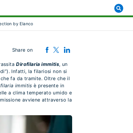
lection by Elanco
]
 for [object Object]
Share on
rassita
Dirofilaria immitis
, un
). Infatti, la filariosi non si
he fa da tramite. Oltre che il
filaria immitis
è presente in
elle a clima temperato umido e
smissione avviene attraverso la