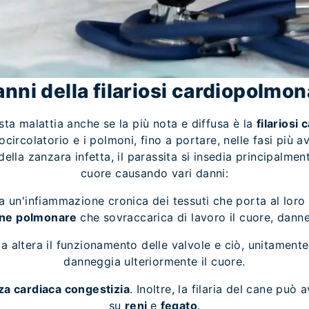
anni della filariosi cardiopolmo
ta malattia anche se la più nota e diffusa è la
filariosi
ocircolatorio e i polmoni, fino a portare, nelle fasi più 
ella zanzara infetta, il parassita si insedia principalmen
cuore causando vari danni:
a un'infiammazione cronica dei tessuti che porta al loro
one polmonare
che sovraccarica di lavoro il cuore, dann
aria altera il funzionamento delle valvole e ciò, unitament
danneggia ulteriormente il cuore.
nza cardiaca congestizia
. Inoltre, la filaria del cane pu
su
reni
e
fegato
.