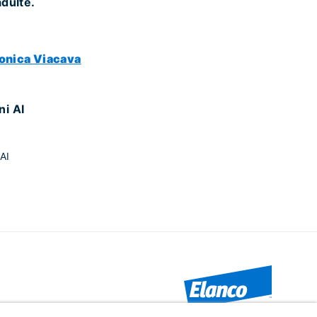
adulte.
onica Viacava
ni AI
AI