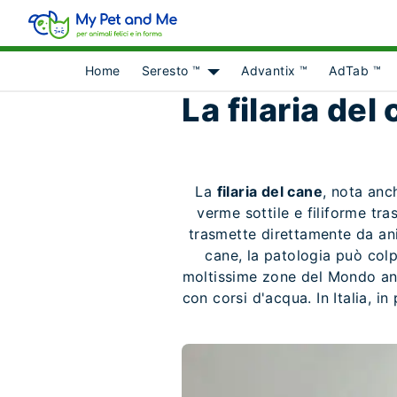
Home
Seresto ™
Advantix ™
AdTab ™
Show submenu for [object Obje
La filaria del
La
filaria del cane
, nota an
verme sottile e filiforme tras
trasmette direttamente da ani
cane, la patologia può colp
moltissime zone del Mondo anc
con corsi d'acqua. In Italia, 