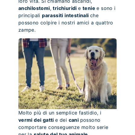
loro vita. Si chiamano ascaridi,
anchilostomi
,
trichiuridi
e
tenie
e sono i
principali
parassiti intestinali
che
possono colpire i nostri amici a quattro
zampe.
Molto più di un semplice fastidio, i
vermi dei gatti
e dei
cani
possono
comportare conseguenze molto serie
per la
salute del tuo animale