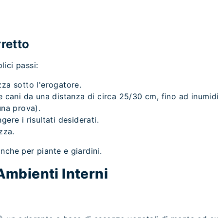
rretto
ici passi:
zza sotto l'erogatore.
 e cani da una distanza di circa 25/30 cm, fino ad inumid
una prova).
ere i risultati desiderati.
zza.
nche per piante e giardini.
Ambienti Interni