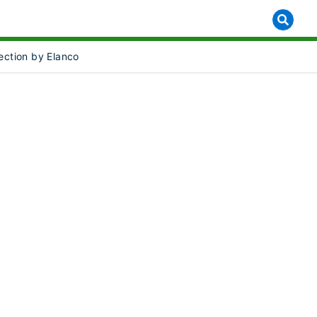
lection by Elanco
]
 for [object Object]