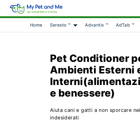
Home
Seresto ™
Advantix ™
AdTab ™
Show submenu for [object Obje
Pet Conditioner p
Ambienti Esterni 
Interni(alimentaz
e benessere)
Aiuta cani e gatti a non sporcare ne
indesiderati