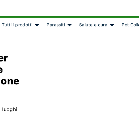
Tutti i prodotti
Parassiti
Salute e cura
Pet Col
ct]
Show submenu for [object Object]
Show submenu for [object Object
Show submenu
er
e
ione
i luoghi