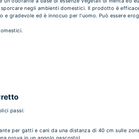
 è un odorante a base di essenze vegetali di menta ed eu
 sporcare negli ambienti domestici. Il prodotto è efficac
co e gradevole ed è innocuo per l'uomo. Può essere erog
domestici.
rretto
ici passi:
ante per gatti e cani da una distanza di 40 cm sulle zone
 una prova in un angolo nascosto).