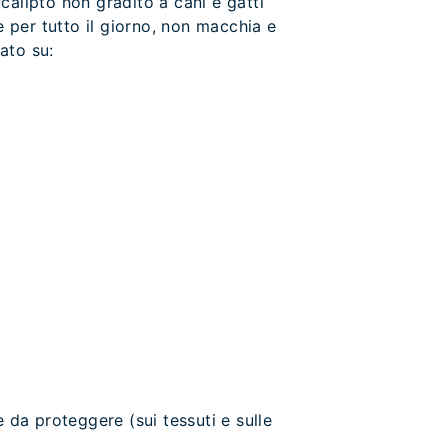
calipto non gradito a cani e gatti
e per tutto il giorno, non macchia e
ato su:
 da proteggere (sui tessuti e sulle