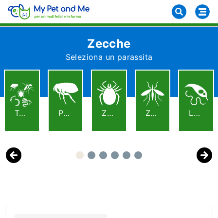
Zecche
Seleziona un parassita
Tutti
Pulci
Zecche
Zanzare E Pappataci
Leishmaniosi
Previous
Next